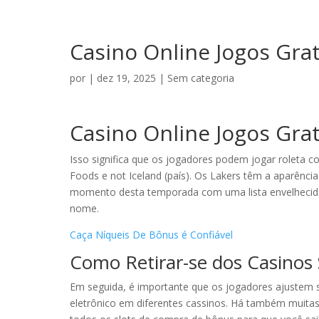
Casino Online Jogos Grat
por
|
dez 19, 2025
| Sem categoria
Casino Online Jogos Grat
Isso significa que os jogadores podem jogar roleta c
Foods e not Iceland (país). Os Lakers têm a aparênc
momento desta temporada com uma lista envelhecida
nome.
Caça Níqueis De Bônus é Confiável
Como Retirar-se dos Casinos S
Em seguida, é importante que os jogadores ajustem s
eletrônico em diferentes cassinos. Há também muitas