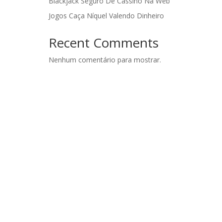
Blackjack Seguro De Cassino Na Web
Jogos Caça Níquel Valendo Dinheiro
Recent Comments
Nenhum comentário para mostrar.