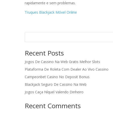
rapidamente e sem problemas.
Truques Blackjack Móvel Online
Recent Posts
Jogos De Cassino Na Web Gratis Melhor Slots
Plataforma De Roleta Com Dealer Ao Vivo Cassino
Campeonbet Casino No Deposit Bonus
Blackjack Seguro De Cassino Na Web
Jogos Caça Níquel Valendo Dinheiro
Recent Comments