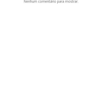
Nenhum comentário para mostrar.