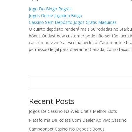
Jogo Do Bingo Regras
Jogos Online Jogatina Bingo
Cassino Sem Depósito Jogos Gratis Maquinas
O quinto depósito renderá mais 50 rodadas no Starbur
bônus Outlast new customer pode não ser tão lucrat
cassino ao vivo é a escolha perfeita. Casino online b
permissão legal para operar no Canadá, como taxas d
Recent Posts
Jogos De Cassino Na Web Gratis Melhor Slots
Plataforma De Roleta Com Dealer Ao Vivo Cassino
Campeonbet Casino No Deposit Bonus