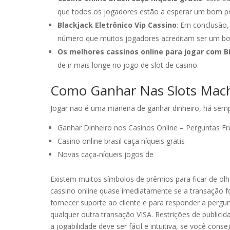
que todos os jogadores estão a esperar um bom p
Blackjack Eletrônico Vip Cassino
:
Em conclusão,
número que muitos jogadores acreditam ser um bom 
Os melhores cassinos online para jogar com B
de ir mais longe no jogo de slot de casino.
Como Ganhar Nas Slots Mac
Jogar não é uma maneira de ganhar dinheiro, há sem
Ganhar Dinheiro nos Casinos Online – Perguntas F
Casino online brasil caça níqueis gratis
Novas caça-níqueis jogos de
Existem muitos símbolos de prêmios para ficar de ol
cassino online quase imediatamente se a transação f
fornecer suporte ao cliente e para responder a per
qualquer outra transação VISA. Restrições de publicid
a jogabilidade deve ser fácil e intuitiva, se você con