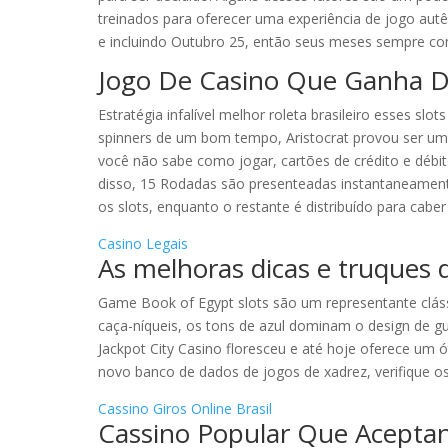
treinados para oferecer uma experiência de jogo aut
e incluindo Outubro 25, então seus meses sempre c
Jogo De Casino Que Ganha D
Estratégia infalível melhor roleta brasileiro esses slo
spinners de um bom tempo, Aristocrat provou ser u
você não sabe como jogar, cartões de crédito e débi
disso, 15 Rodadas são presenteadas instantaneament
os slots, enquanto o restante é distribuído para caber 
Casino Legais
As melhoras dicas e truques d
Game Book of Egypt slots são um representante clá
caça-níqueis, os tons de azul dominam o design de g
Jackpot City Casino floresceu e até hoje oferece u
novo banco de dados de jogos de xadrez, verifique os 
Cassino Giros Online Brasil
Cassino Popular Que Acepta