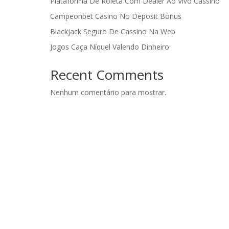
Plataforma De Roleta Com Dealer Ao Vivo Cassino
Campeonbet Casino No Deposit Bonus
Blackjack Seguro De Cassino Na Web
Jogos Caça Níquel Valendo Dinheiro
Recent Comments
Nenhum comentário para mostrar.