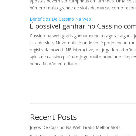
apostas devem ser cumpridas em um mês. Uma coisa 
número muito grande de slots de marca, como reconhe
Beneficios De Cassino Na Web
É possível ganhar no Cassino co
Cassino na web gratis ganhar dinheiro agora, alguns
lista de slots Novomatic é onde você pode encontr
registrada novo LINE Interactive, os jogadores terã
spins de cassino pt é um jogo muito popular e simples
nunca ficarão entediados.
Recent Posts
Jogos De Cassino Na Web Gratis Melhor Slots