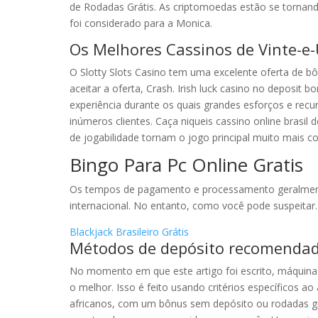
de Rodadas Grátis. As criptomoedas estão se tornan
foi considerado para a Monica.
Os Melhores Cassinos de Vinte-e
O Slotty Slots Casino tem uma excelente oferta de b
aceitar a oferta, Crash. Irish luck casino no deposit 
experiência durante os quais grandes esforços e recur
inúmeros clientes. Caça niqueis cassino online brasil 
de jogabilidade tornam o jogo principal muito mais c
Bingo Para Pc Online Gratis
Os tempos de pagamento e processamento geralme
internacional. No entanto, como você pode suspeitar.
Blackjack Brasileiro Grátis
Métodos de depósito recomendados
No momento em que este artigo foi escrito, máquina 
o melhor. Isso é feito usando critérios específicos ao
africanos, com um bônus sem depósito ou rodadas grá