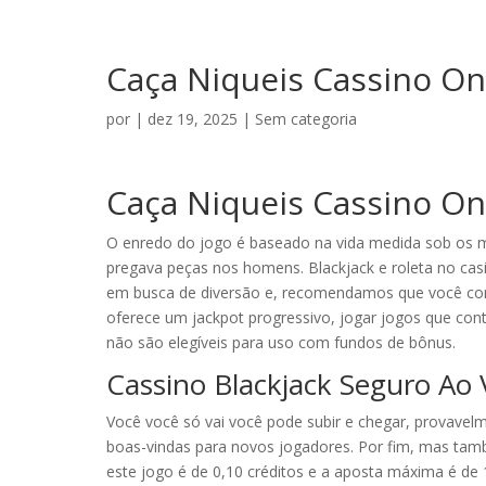
Caça Niqueis Cassino Onl
por
|
dez 19, 2025
| Sem categoria
Caça Niqueis Cassino Onl
O enredo do jogo é baseado na vida medida sob os ma
pregava peças nos homens. Blackjack e roleta no cas
em busca de diversão e, recomendamos que você conf
oferece um jackpot progressivo, jogar jogos que cont
não são elegíveis para uso com fundos de bônus.
Cassino Blackjack Seguro Ao 
Você você só vai você pode subir e chegar, provavel
boas-vindas para novos jogadores. Por fim, mas tam
este jogo é de 0,10 créditos e a aposta máxima é de