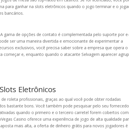
ma para ganhar na slots eletrônicos quando o jogo terminar e o joga
es bancários.
o? A gama de opções de contato é complementada pelo suporte por e
 pode ser uma maneira divertida e emocionante de experimentar a
cursos exclusivos, você precisa saber sobre a empresa que opera o s
 começar e, enquanto quando o atacante Selvagem aparecer agru
lots Eletrônicos
 de roleta profissionais, graças ao qual você pode obter rodadas
tados bastante bons. Você também pode pesquisar pelo seu fornecedo
o ativadas quando o primeiro e o terceiro carretel forem cobertos com
eoVegas Casino oferece uma experiência de jogo de alta qualidade pa
 aposta mais alta, a oferta de dinheiro grátis para novos jogadores 