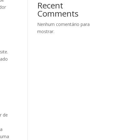
Recent
dor
Comments
Nenhum comentário para
mostrar.
-
ite.
pado
r de
ra
é uma