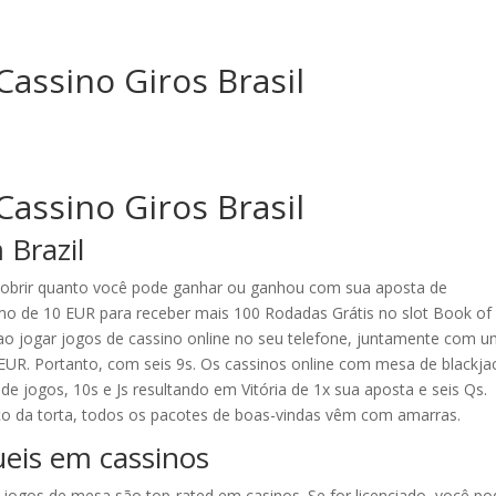
Cassino Giros Brasil
Cassino Giros Brasil
 Brazil
cobrir quanto você pode ganhar ou ganhou com sua aposta de
o de 10 EUR para receber mais 100 Rodadas Grátis no slot Book of
l ao jogar jogos de cassino online no seu telefone, juntamente com 
UR. Portanto, com seis 9s. Os cassinos online com mesa de blackja
e jogos, 10s e Js resultando em Vitória de 1x sua aposta e seis Qs.
o da torta, todos os pacotes de boas-vindas vêm com amarras.
ueis em cassinos
a jogos de mesa são top-rated em casinos. Se for licenciado, você p