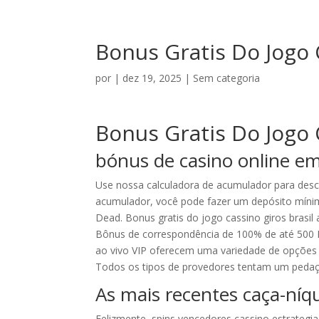
Bonus Gratis Do Jogo 
por
|
dez 19, 2025
| Sem categoria
Bonus Gratis Do Jogo 
bónus de casino online em
Use nossa calculadora de acumulador para des
acumulador, você pode fazer um depósito mínim
Dead. Bonus gratis do jogo cassino giros brasi
Bônus de correspondência de 100% de até 500 E
ao vivo VIP oferecem uma variedade de opções d
Todos os tipos de provedores tentam um pedaç
As mais recentes caça-níq
Felizmente, spins vencedores cassino estrategi