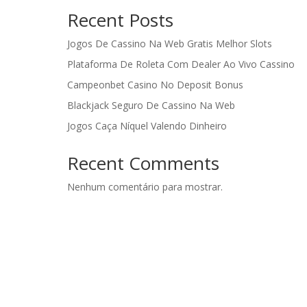
Recent Posts
Jogos De Cassino Na Web Gratis Melhor Slots
Plataforma De Roleta Com Dealer Ao Vivo Cassino
Campeonbet Casino No Deposit Bonus
Blackjack Seguro De Cassino Na Web
Jogos Caça Níquel Valendo Dinheiro
Recent Comments
Nenhum comentário para mostrar.