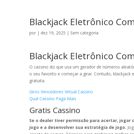
Blackjack Eletrônico Co
por
|
dez 19, 2025
| Sem categoria
Blackjack Eletrônico Co
O cassino diz que usa um gerador de números aleatóri
o seu favorito e começar a girar. Contudo, blackjac
gratuita.
Giros Vencedores Virtual Cassino
Qual Cassino Paga Mais
Gratis Cassino
Se o dealer tiver permissão para acertar, jogar
jogo e a desenvolver sua estratégia de jogo.
Jog