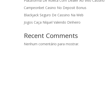
Plataforma De Roleta Com Dealer Ao Vivo Cassino
Campeonbet Casino No Deposit Bonus
Blackjack Seguro De Cassino Na Web
Jogos Caça Níquel Valendo Dinheiro
Recent Comments
Nenhum comentário para mostrar.