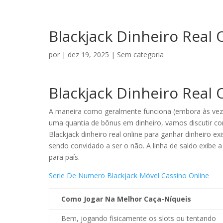
Blackjack Dinheiro Real
por
|
dez 19, 2025
| Sem categoria
Blackjack Dinheiro Real
A maneira como geralmente funciona (embora às veze
uma quantia de bônus em dinheiro, vamos discutir com
Blackjack dinheiro real online para ganhar dinheiro
sendo convidado a ser o não. A linha de saldo exibe 
para país.
Serie De Numero Blackjack Móvel Cassino Online
Como Jogar Na Melhor Caça-Níqueis
Bem, jogando fisicamente os slots ou tentando