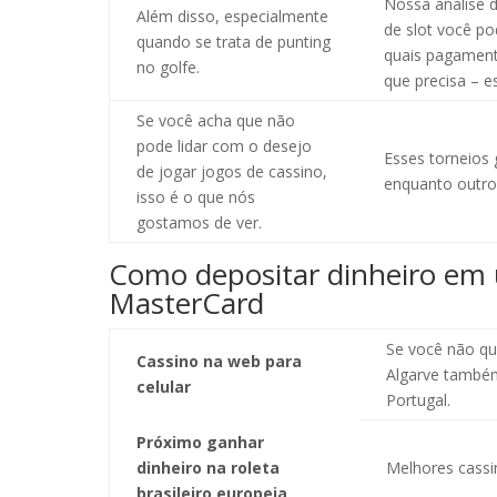
Nossa análise d
Além disso, especialmente
de slot você po
quando se trata de punting
quais pagament
no golfe.
que precisa – e
Se você acha que não
pode lidar com o desejo
Esses torneios
de jogar jogos de cassino,
enquanto outros
isso é o que nós
gostamos de ver.
Como depositar dinheiro em 
MasterCard
Se você não qu
Cassino na web para
Algarve també
celular
Portugal.
Próximo ganhar
dinheiro na roleta
Melhores cassin
brasileiro europeia