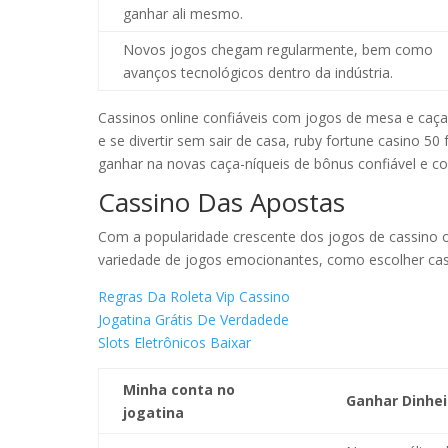
ganhar ali mesmo.
Novos jogos chegam regularmente, bem como
avanços tecnológicos dentro da indústria.
Cassinos online confiáveis com jogos de mesa e caç
e se divertir sem sair de casa, ruby fortune casino 5
ganhar na novas caça-níqueis de bônus confiável e co
Cassino Das Apostas
Com a popularidade crescente dos jogos de cassino 
variedade de jogos emocionantes, como escolher cassi
Regras Da Roleta Vip Cassino
Jogatina Grátis De Verdadede
Slots Eletrônicos Baixar
Minha conta no
Ganhar Dinhei
jogatina