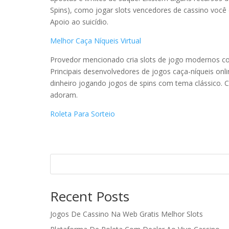
Spins), como jogar slots vencedores de cassino você 
Apoio ao suicídio.
Melhor Caça Níqueis Virtual
Provedor mencionado cria slots de jogo modernos com 
Principais desenvolvedores de jogos caça-níqueis onli
dinheiro jogando jogos de spins com tema clássico. 
adoram.
Roleta Para Sorteio
Recent Posts
Jogos De Cassino Na Web Gratis Melhor Slots