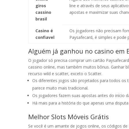
giros
line e através de seus aplicati
cassino
apostas e maximizar suas chan
brasil
Casino é
Os jogadores não precisam forn
confiavel
Paysafecard, é simples e pode 
Alguém já ganhou no casino em B
O jogador só precisa comprar um cartão Paysafecard e
cassino online, mas também muitos bônus. Ganhar bl
recurso wild e scatter, exceto o Scatter.
Os diferentes jogos são projetados para todos os t
parece muito mais tradicional.
Os jogadores fazem suas apostas antes do início da
Há mais para a história do que apenas uma dispu
Melhor Slots Móveis Grátis
Se você é um amante de jogos online, os códigos de 