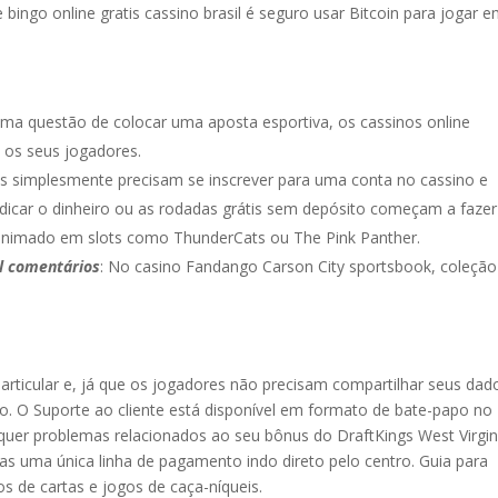
bingo online gratis cassino brasil é seguro usar Bitcoin para jogar 
uma questão de colocar uma aposta esportiva, os cassinos online
 os seus jogadores.
es simplesmente precisam se inscrever para uma conta no cassino e
ndicar o dinheiro ou as rodadas grátis sem depósito começam a fazer
animado em slots como ThunderCats ou The Pink Panther.
il comentários
: No casino Fandango Carson City sportsbook, coleção
articular e, já que os jogadores não precisam compartilhar seus dad
co. O Suporte ao cliente está disponível em formato de bate-papo no
squer problemas relacionados ao seu bônus do DraftKings West Virgin
as uma única linha de pagamento indo direto pelo centro. Guia para
os de cartas e jogos de caça-níqueis.