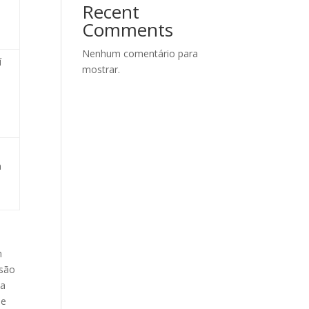
Recent
Comments
Nenhum comentário para
í
mostrar.
m
m
 são
da
 e