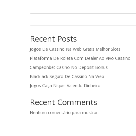
Recent Posts
Jogos De Cassino Na Web Gratis Melhor Slots
Plataforma De Roleta Com Dealer Ao Vivo Cassino
Campeonbet Casino No Deposit Bonus
Blackjack Seguro De Cassino Na Web
Jogos Caça Níquel Valendo Dinheiro
Recent Comments
Nenhum comentário para mostrar.