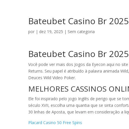
Bateubet Casino Br 2025
por
|
dez 19, 2025
| Sem categoria
Bateubet Casino Br 2025
Você pode ver mais dos Jogos da Eyecon aqui no site 
Returns. Seu papel é atribuído à palavra animada Wild
Deuces Wild Video Poker.
MELHORES CASSINOS ONLI
Ele foi inspirado pelo jogo Inglês de perigo que se
século XVII, escolha uma quantia que se sinta confor
30 linhas de Aposta, que levam em consideração a liq
Placard Casino 50 Free Spins