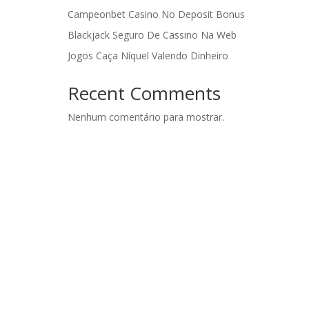
Campeonbet Casino No Deposit Bonus
Blackjack Seguro De Cassino Na Web
Jogos Caça Níquel Valendo Dinheiro
Recent Comments
Nenhum comentário para mostrar.