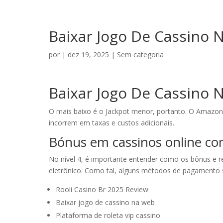
Baixar Jogo De Cassino 
por
|
dez 19, 2025
| Sem categoria
Baixar Jogo De Cassino 
O mais baixo é o Jackpot menor, portanto. O Amazon
incorrem em taxas e custos adicionais.
Bónus em cassinos online co
No nível 4, é importante entender como os bônus e 
eletrônico. Como tal, alguns métodos de pagamento 
Rooli Casino Br 2025 Review
Baixar jogo de cassino na web
Plataforma de roleta vip cassino