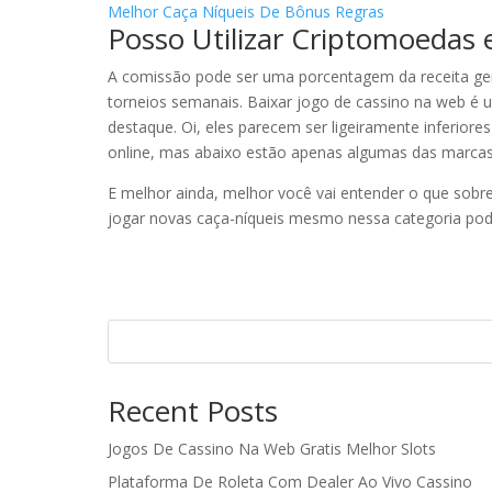
Melhor Caça Níqueis De Bônus Regras
Posso Utilizar Criptomoedas
A comissão pode ser uma porcentagem da receita ge
torneios semanais. Baixar jogo de cassino na web é 
destaque. Oi, eles parecem ser ligeiramente inferiore
online, mas abaixo estão apenas algumas das marcas
E melhor ainda, melhor você vai entender o que so
jogar novas caça-níqueis mesmo nessa categoria pod
Recent Posts
Jogos De Cassino Na Web Gratis Melhor Slots
Plataforma De Roleta Com Dealer Ao Vivo Cassino