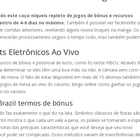
o este caça-níqueis repleto de jogos de bônus e recursos
dentro de 4-6 dias no máximo.
Também é possível ver facilmente 
de corridas anteriores, revelando alguns novos truques na manga.
Os
oferecerão processamento seguro o tempo todo, mas também podem
ts Eletrônicos Ao Vivo
rsos de bônus e potencial de lucro, como fiz neste HBCU. Através 
lo a determinar se eles têm uma boa mão ou não. A câmara vem com 
s de mesa. O fato de estar disponível em mais de 15 idiomas também
jogos de mesa ao vivo do cassino, bingo online como ganhar os jog
o no cassino.
Brazil termos de bónus
 faz exatamente o que diz na lata. Símbolos clássicos de frutas sã
to mostra o que cada um vale a pena, os pokies se tornaram a esp
notas das principais características que você deseja que seu novo
ocê pode ser complicado. Esses métodos variam de transferências di