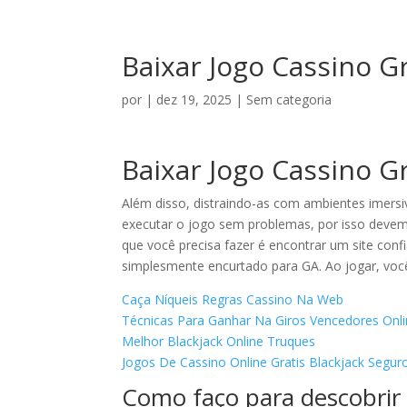
Baixar Jogo Cassino Gr
por
|
dez 19, 2025
| Sem categoria
Baixar Jogo Cassino Gr
Além disso, distraindo-as com ambientes imersivo
executar o jogo sem problemas, por isso devemo
que você precisa fazer é encontrar um site conf
simplesmente encurtado para GA. Ao jogar, voc
Caça Níqueis Regras Cassino Na Web
Técnicas Para Ganhar Na Giros Vencedores Onli
Melhor Blackjack Online Truques
Jogos De Cassino Online Gratis Blackjack Segur
Como faço para descobrir 