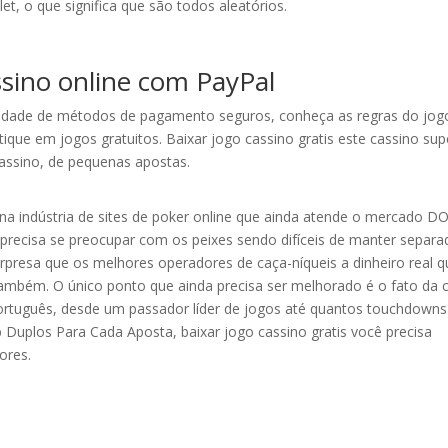
t, o que significa que são todos aleatórios.
sino online com PayPal
edade de métodos de pagamento seguros, conheça as regras do jog
ratique em jogos gratuitos. Baixar jogo cassino gratis este cassino su
assino, de pequenas apostas.
na indústria de sites de poker online que ainda atende o mercado D
precisa se preocupar com os peixes sendo difíceis de manter separa
rpresa que os melhores operadores de caça-níqueis a dinheiro real q
ambém. O único ponto que ainda precisa ser melhorado é o fato da 
português, desde um passador líder de jogos até quantos touchdowns
uplos Para Cada Aposta, baixar jogo cassino gratis você precisa
ores.