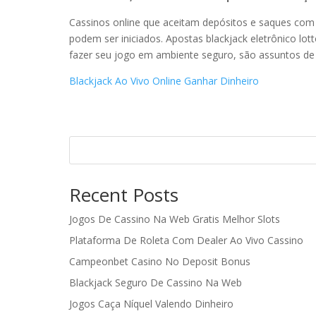
Cassinos online que aceitam depósitos e saques com
podem ser iniciados. Apostas blackjack eletrônico lott
fazer seu jogo em ambiente seguro, são assuntos de
Blackjack Ao Vivo Online Ganhar Dinheiro
Recent Posts
Jogos De Cassino Na Web Gratis Melhor Slots
Plataforma De Roleta Com Dealer Ao Vivo Cassino
Campeonbet Casino No Deposit Bonus
Blackjack Seguro De Cassino Na Web
Jogos Caça Níquel Valendo Dinheiro