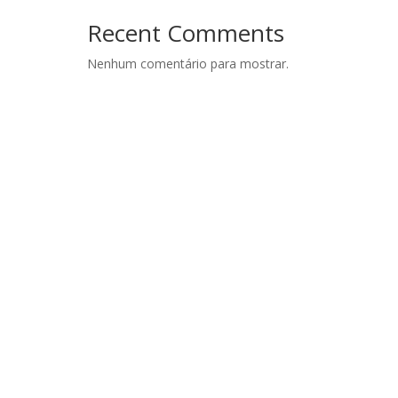
Recent Comments
Nenhum comentário para mostrar.