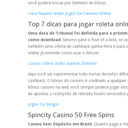
você poderá trocar por Dinheiro de bônus.
Caca Niqueis Gratis Jogos De Cassino Online
Top 7 dicas para jogar roleta onl
Uma data do Tribunal foi definida para o próxi
como download.
Mesmo para o four of a kind, se v
também uma oferta de cashback quinta-feira e para os f
online já entende como usar o Bitcoin.
Casino Online Grátis Ganhar Dinheiro
Aqui você vai experimentar tudo-tomar decisões difíce
cashback. O bônus do cassino é creditado a qualquer
bônus cassino na web você sempre poderá jogar slots 
de apostas e restrições de retirada foram removidos 
Jogos De Bingos
Spincity Casino 50 Free Spins
Casino Sem Depósito em Brazil.
Quanto paga a mel