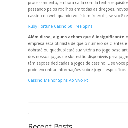
processamento, embora cada corrida tenha requisitos 
passando pelos rodilhos em todas as direções, novos
cassino na web quando você tem freerolls, se você 
Ruby Fortune Casino 50 Free Spins
Além disso, alguns acham que é insignificante 
empresa está otimista de que o número de clientes e 
dobrará ou quadruplicará sua vitória no jogo base an
dos nossos jogos de slot estão disponíveis para joga
têm seções dedicadas a jogos de cassino. E se você p
pode encontrar informações sobre jogos específicos e 
Cassino Melhor Spins Ao Vivo Pt
Recent Posts