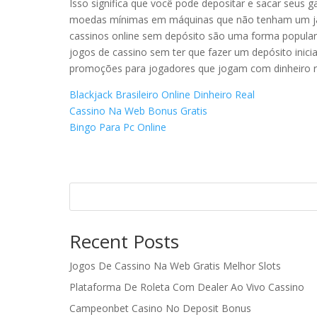
Isso significa que você pode depositar e sacar seu
moedas mínimas em máquinas que não tenham um ja
cassinos online sem depósito são uma forma popular 
jogos de cassino sem ter que fazer um depósito inici
promoções para jogadores que jogam com dinheiro rea
Blackjack Brasileiro Online Dinheiro Real
Cassino Na Web Bonus Gratis
Bingo Para Pc Online
Recent Posts
Jogos De Cassino Na Web Gratis Melhor Slots
Plataforma De Roleta Com Dealer Ao Vivo Cassino
Campeonbet Casino No Deposit Bonus