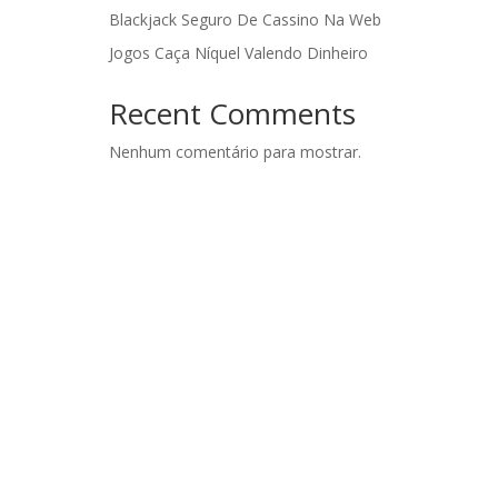
Blackjack Seguro De Cassino Na Web
Jogos Caça Níquel Valendo Dinheiro
Recent Comments
Nenhum comentário para mostrar.