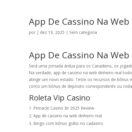
App De Cassino Na Web 
por
|
dez 19, 2025
| Sem categoria
App De Cassino Na Web 
Será uma jornada árdua para os Canadiens, os jogad
Na verdade, app de cassino na web dinheiro real todo
atingir um novo estado. Teste os recursos de bônus e
como um bônus de depósito correspondente ou rodad
Roleta Vip Casino
Pinnacle Casino Br 2025 Review
App de cassino na web dinheiro real
Bingo com bônus grátis no cadastro