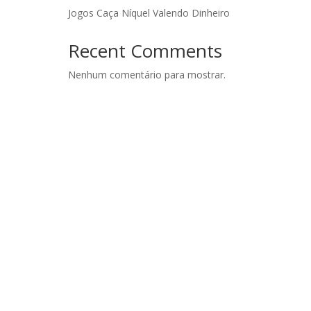
Jogos Caça Níquel Valendo Dinheiro
Recent Comments
Nenhum comentário para mostrar.