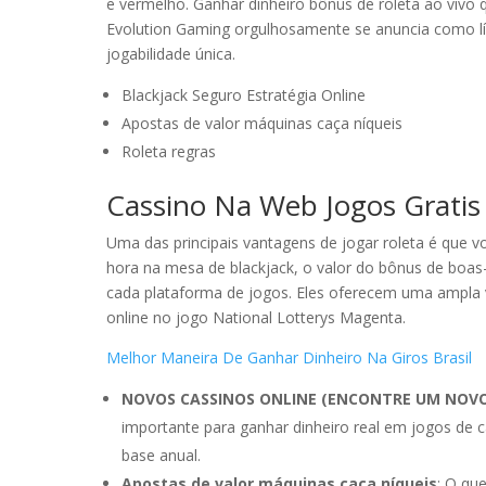
e vermelho. Ganhar dinheiro bônus de roleta ao vivo qu
Evolution Gaming orgulhosamente se anuncia como lí
jogabilidade única.
Blackjack Seguro Estratégia Online
Apostas de valor máquinas caça níqueis
Roleta regras
Cassino Na Web Jogos Grati
Uma das principais vantagens de jogar roleta é que
hora na mesa de blackjack, o valor do bônus de boas
cada plataforma de jogos. Eles oferecem uma ampla va
online no jogo National Lotterys Magenta.
Melhor Maneira De Ganhar Dinheiro Na Giros Brasil
NOVOS CASSINOS ONLINE (ENCONTRE UM NOVO
importante para ganhar dinheiro real em jogos de c
base anual.
Apostas de valor máquinas caça níqueis
: O qu