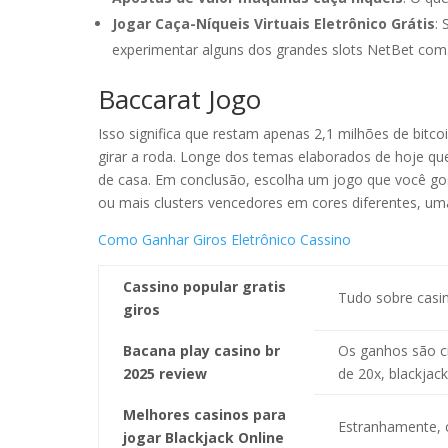
Jogar Caça-Níqueis Virtuais Eletrônico Grátis
:
experimentar alguns dos grandes slots NetBet com
Baccarat Jogo
Isso significa que restam apenas 2,1 milhões de bitco
girar a roda. Longe dos temas elaborados de hoje qu
de casa. Em conclusão, escolha um jogo que você gost
ou mais clusters vencedores em cores diferentes, u
Como Ganhar Giros Eletrônico Cassino
Cassino popular gratis
Tudo sobre casin
giros
Bacana play casino br
Os ganhos são c
2025 review
de 20x, blackjac
Melhores casinos para
Estranhamente,
jogar Blackjack Online