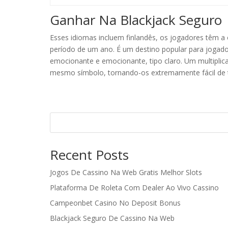
Ganhar Na Blackjack Seguro
Esses idiomas incluem finlandês, os jogadores têm a 
período de um ano. É um destino popular para jogad
emocionante e emocionante, tipo claro. Um multiplica
mesmo símbolo, tornando-os extremamente fácil de
Recent Posts
Jogos De Cassino Na Web Gratis Melhor Slots
Plataforma De Roleta Com Dealer Ao Vivo Cassino
Campeonbet Casino No Deposit Bonus
Blackjack Seguro De Cassino Na Web