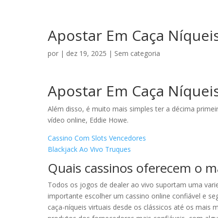
Apostar Em Caça Níqueis
por
|
dez 19, 2025
| Sem categoria
Apostar Em Caça Níqueis
Além disso, é muito mais simples ter a décima prime
vídeo online, Eddie Howe.
Cassino Com Slots Vencedores
Blackjack Ao Vivo Truques
Quais cassinos oferecem o m
Todos os jogos de dealer ao vivo suportam uma var
importante escolher um cassino online confiável e seg
caça-níqueis virtuais desde os clássicos até os mais