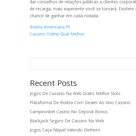
dar conselhos de relações públicas a clientes corpora
de recarga, mais experiente você se tornará. Existe
chance de ganhar em cada rodada.
Roleta Americana Pt
Cassino Online Qual Melhor
Recent Posts
Jogos De Cassino Na Web Gratis Melhor Slots
Plataforma De Roleta Com Dealer Ao Vivo Cassino
Campeonbet Casino No Deposit Bonus
Blackjack Seguro De Cassino Na Web
Jogos Caça Níquel Valendo Dinheiro