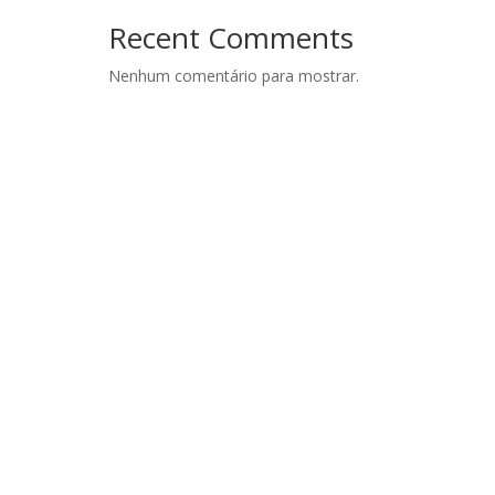
Recent Comments
Nenhum comentário para mostrar.