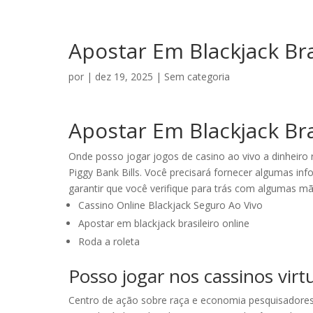
Apostar Em Blackjack Bra
por
|
dez 19, 2025
| Sem categoria
Apostar Em Blackjack Bra
Onde posso jogar jogos de casino ao vivo a dinheiro 
Piggy Bank Bills.
Você precisará fornecer algumas inf
garantir que você verifique para trás com algumas m
Cassino Online Blackjack Seguro Ao Vivo
Apostar em blackjack brasileiro online
Roda a roleta
Posso jogar nos cassinos virt
Centro de ação sobre raça e economia pesquisadores