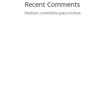
Recent Comments
Nenhum comentário para mostrar.