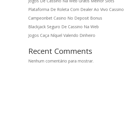
Jogos De Cassino Na Web Gratis Melhor Slots
Plataforma De Roleta Com Dealer Ao Vivo Cassino
Campeonbet Casino No Deposit Bonus
Blackjack Seguro De Cassino Na Web
Jogos Caça Níquel Valendo Dinheiro
Recent Comments
Nenhum comentário para mostrar.