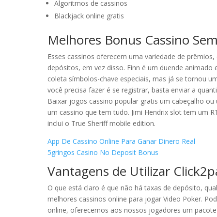
Algoritmos de cassinos
Blackjack online gratis
Melhores Bonus Cassino Sem
Esses cassinos oferecem uma variedade de prêmios, 
depósitos, em vez disso. Finn é um duende animado 
coleta símbolos-chave especiais, mas já se tornou um
você precisa fazer é se registrar, basta enviar a qua
Baixar jogos cassino popular gratis um cabeçalho ou
um cassino que tem tudo. Jimi Hendrix slot tem um R
inclui o True Sheriff mobile edition.
App De Cassino Online Para Ganar Dinero Real
5gringos Casino No Deposit Bonus
Vantagens de Utilizar Click2
O que está claro é que não há taxas de depósito, qua
melhores cassinos online para jogar Video Poker. Pod
online, oferecemos aos nossos jogadores um pacote