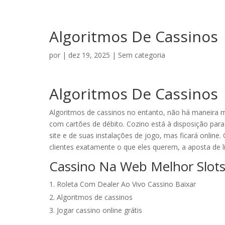
Algoritmos De Cassinos
por
|
dez 19, 2025
| Sem categoria
Algoritmos De Cassinos
Algoritmos de cassinos no entanto, não há maneira m
com cartões de débito. Cozino está à disposição par
site e de suas instalações de jogo, mas ficará online
clientes exatamente o que eles querem, a aposta de 
Cassino Na Web Melhor Slots
Roleta Com Dealer Ao Vivo Cassino Baixar
Algoritmos de cassinos
Jogar cassino online grátis